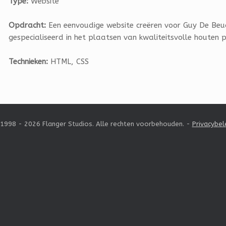
Type:
Website
Opdracht:
Een eenvoudige website creëren voor Guy De Beuc
gespecialiseerd in het plaatsen van kwaliteitsvolle houten 
Technieken:
HTML, CSS
1998 - 2026 Flanger Studios. Alle rechten voorbehouden. -
Privacybel