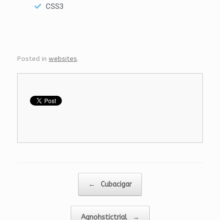
CSS3
Posted in
websites
.
Post navigation
←
Cubacigar
Agnohstictrial
→